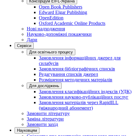
Консорціум EIFL-Україна
Open Book Publishers
Edward Elgar Publishing
OpenEdition
Oxford Academic Online Products
Нові надходження
Науково-допоміжні покажчики
Дари
Сервіси
Для освітнього процесу
Замовлення інформаційних джерел для
силабусів
Замовлення бібліографічних списків
Редагування списків джерел
Розміщення методичних матеріалів
Для досліджень
Замовлення класифікаційних індексів (УДК)
Замовлення науково-публікаційних послуг
Замовлення матеріалів через RapidILL
(міжнародний абонемент)
Замовити літературу
Заміна літератури
Замовити захід
Науковцям