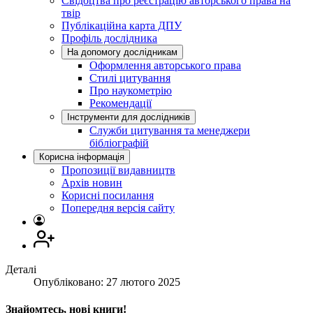
Свідоцтва про реєстрацію авторського права на
твір
Публікаційна карта ДПУ
Профіль дослідника
На допомогу дослідникам
Оформлення авторського права
Стилі цитування
Про наукометрію
Рекомендації
Інструменти для дослідників
Служби цитування та менеджери
бібліографій
Корисна інформація
Пропозиції видавництв
Архів новин
Корисні посилання
Попередня версія сайту
Деталі
Опубліковано: 27 лютого 2025
Знайомтесь, нові книги!