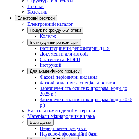
Структура бібліотеки
Про нас
Колектив
Електронні ресурси
Електронний каталог
Пошук по фонду бібліотеки
Коледж
Інституційний репозитарій
Інституційний репозитарій ДПУ
Документи для авторів
Статистика iRDPU
Інструкції
Для академічного процесу
Фахові періодичні видання
Фахові видання за спеціальностями
Забезпеченість освітніх програм (коди до
2025 р.)
Забезпеченість освітніх програм (коди 2026
р.)
Навчально-методичні матеріали
Матеріали міжнародних видань
Бази даних
Передплачені ресурси
Науково-інформаційні бази