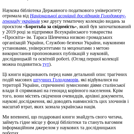
Наукова бібліотека Державного податкового університету
отримала від
Національної асоціації дослідників Голодомору-
геноциду українців
уже другу тематичну колекцію видань за
проєктом «
Боротьба за свідомість
», який був започаткований
у 2019 році за підтримки Всеукраїнського товариства
«Просвіта» ім. Тараса Шевченка низкою громадських
організацій України, Службою безпеки України, науковими
установами, університетами та меценатами з метою
використання пропонованих публікацій у науковій,
дослідницькій та освітній роботі. (Огляд першої колекції
можна подивитись
тут
).
Ці книги відкривають перед нами детальний опис трагічних
подій масових
штучних Голодоморів
, які відбувалися на
території України, спричинені зумисними діями сталінської
влади й спрямовані на геноцид корінного населення. Крім
того, вони містять свідчення очевидців, архівні документи,
наукові дослідження, які доводять навмисність цих злочинів і
масштаб втрат, яких зазнала українська нація.
Ми впевнені, що подаровані книги знайдуть свого читача,
займуть гідне місце у фонді бібліотеки та стануть вагомим
інформаційним джерелом у наукових та дослідницьких
роботах.